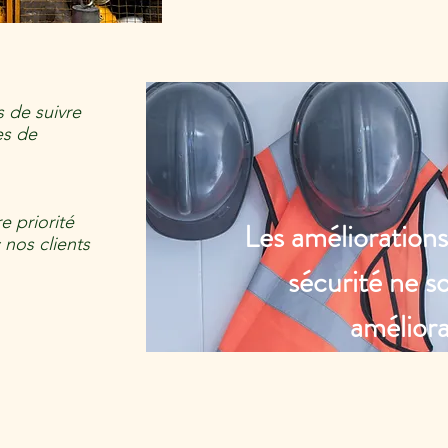
 de suivre
es de
e priorité
Les améliorations
 nos clients
sécurité ne s
améliora