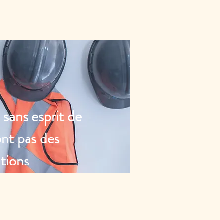
 sans esprit de
ont pas des
tions