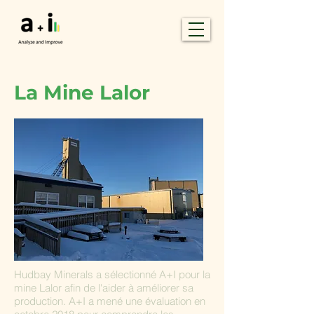
La Mine Lalor
Hudbay Minerals a sélectionné A+I pour la
mine Lalor afin de l'aider à améliorer sa
production. A+I a mené une évaluation en