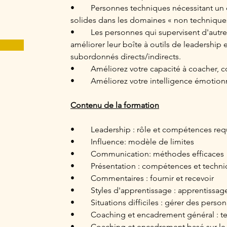
•	Personnes techniques nécessitant un ensemble de compétences plus 
solides dans les domaines « non techniques 
• 	Les personnes qui supervisent d'autres personnes et souhaitent 
améliorer leur boîte à outils de leadership e
subordonnés directs/indirects.
• 	Améliorez votre capacité à coacher,
• 	Améliorez votre intelligence émotion
Contenu de la formation
•	Leadership : rôle et compétences req
•	Influence: modèle de limites
•	Communication: méthodes efficaces
•	Présentation : compétences et techn
•	Commentaires : fournir et recevoir
•	Styles d'apprentissage : apprentissa
•	Situations difficiles : gérer des perso
•	Coaching et encadrement général : 
•	Coaching et encadrement basé sur le Lean: Rassemblements, 