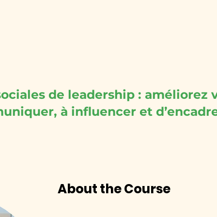
ABOUT
SERVICES WE OFFER
COURSES
R
ciales de leadership : améliorez v
niquer, à influencer et d’encad
About the Course