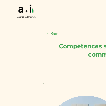
HOME
PROJECTS
< Back
Compétences so
commu